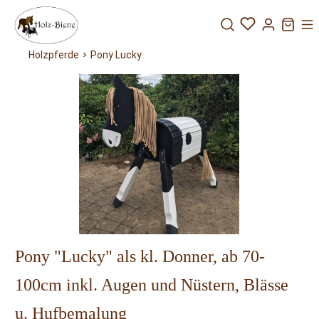
Holzpferde
Pony Lucky
Pony
Pony
Pony
Pony Susi
Dabby
Spike
Lucky
Pony "Lucky" als kl. Donner, ab 70-
100cm inkl. Augen und Nüstern, Blässe
u. Hufbemalung