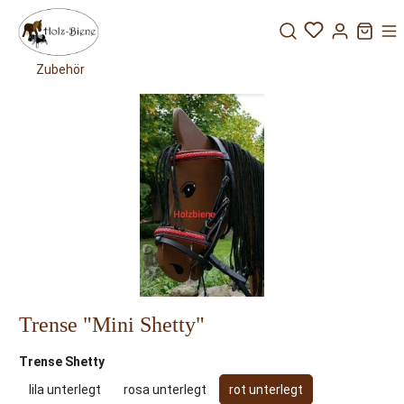
Zubehör
Pony
Pony
Pony
Pony Susi
Dabby
Spike
Lucky
Trense "Mini Shetty"
Trense Shetty
lila unterlegt
rosa unterlegt
rot unterlegt