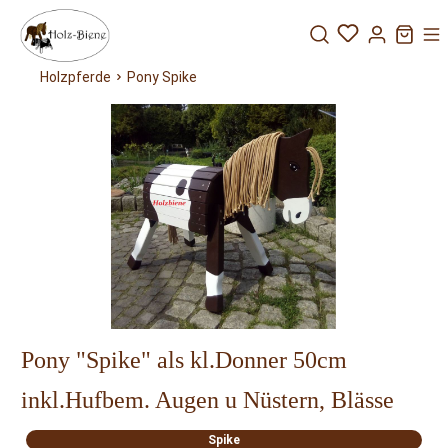
Holzpferde
Pony Spike
Pony
Pony
Pony
Pony Susi
Dabby
Spike
Lucky
Pony "Spike" als kl.Donner 50cm
inkl.Hufbem. Augen u Nüstern, Blässe
Spike